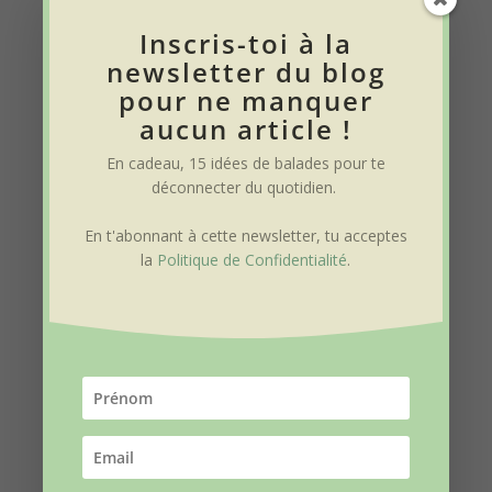
contact ou d’abonnement à la
Inscris-toi à la
newsletter sont utilisées uniquement
newsletter du blog
pour répondre à vos demandes et
pour ne manquer
vous envoyer des informations
aucun article !
relatives au blog. Elles ne sont pas
En cadeau, 15 idées de balades pour te
transmises à des tiers. Pour exercer
déconnecter du quotidien
.
vos droits, contactez fs.borde [at]
En t'abonnant à cette newsletter, tu acceptes
gmail.com.
la
Politique de Confidentialité
.
COOKIES
Ce site utilise des cookies à des fins
analytiques (mesure d’audience) et
de fonctionnement. Vous pouvez à
tout moment modifier vos