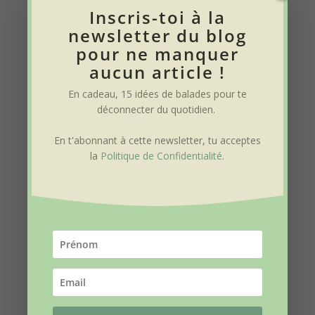
– La défaite des Allemands lors de la
Inscris-toi à la
bataille de Stalingrad.
newsletter du blog
pour ne manquer
– L’instauration du Service du Travail
aucun article !
Obligatoire (STO).
En cadeau, 15 idées de balades pour te
déconnecter du quotidien
.
Avec un fort besoin de main d’œuvre,
l’année 1943 marque un tournant dans
En t'abonnant à cette newsletter, tu acceptes
la
Politique de Confidentialité
.
les décisions politiques allemandes. Le
STO est mis en place et le classement
des « fusillables » évolue en «
déportables ». La déportation, pour
motifs raciaux, politiques, mœurs et
actes de Résistance, s’accélère.
– L’unification de la Résistance par
Jean Moulin.