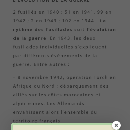
2 fusillés en 1940 ; 51 en 1941, 99 en
1942 ; 2 en 1943 ; 102 en 1944…
Le
rythme des fusillades suit l’évolution
de la guerre
. En 1943, les deux
fusillades individuelles s’expliquent
par différents évènements de la
guerre. Entre autres :
– 8 novembre 1942, opération Torch en
Afrique du Nord : d
ébarquement des
alliés sur les côtes marocaines et
algériennes. L
es Allemands
envahissent alors l’ensemble du
territoire français.