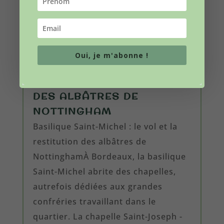
Oui, je m'abonne !
BASILIQUE SAINT-MICHEL :
LE VOL ET LA RESTITUTION
DES ALBÂTRES DE
NOTTINGHAM
Basilique Saint-Michel : le vol et la
restitution des albâtres de
NottinghamÀ Bordeaux, la basilique
Saint-Michel abrite des chapelles,
autrefois dédiées aux grandes
confréries travaillant dans le
quartier. La chapelle Saint-Joseph -