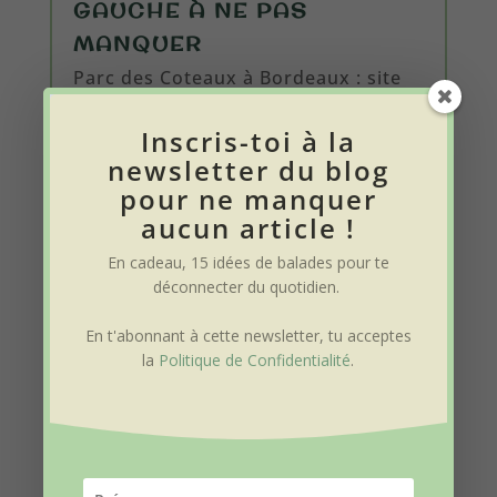
GAUCHE À NE PAS
MANQUER
Parc des Coteaux à Bordeaux : site
de randonnées et loisirs sur 500
Inscris-toi à la
hectares avec en bonus des
newsletter du blog
panoramas incontournables sur la
pour ne manquer
rive gauche.
aucun article !
lire plus
En cadeau, 15 idées de balades pour te
déconnecter du quotidien
.
En t'abonnant à cette newsletter, tu acceptes
la
Politique de Confidentialité
.