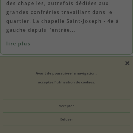
des chapelles, autrefois dédiées aux
grandes confréries travaillant dans le
quartier. La chapelle Saint-Joseph - 4e à
gauche depuis l’entrée...
lire plus
« Entrées précédentes
Avant de poursuivre la navigation,
acceptez l’utilisation de cookies.
À propos
Newsletter
Contact
Mentions légales
Accepter
Refuser
Copyright © 2026 Fleur Borde