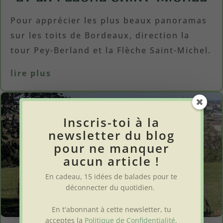
Pour apprécier les plus beaux panoramas
sur les toits de Bordeaux, direction la
tour Pey-Berland et la Flèche Saint-Michel.
lire plus
Inscris-toi à la
newsletter du blog
pour ne manquer
aucun article !
En cadeau, 15 idées de balades pour te
déconnecter du quotidien
.
En t'abonnant à cette newsletter, tu
acceptes la
Politique de Confidentialité
.