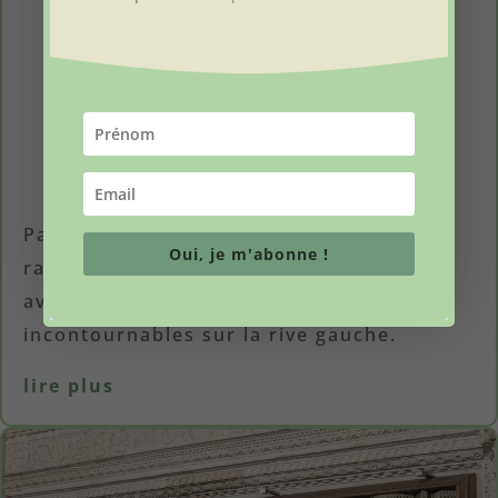
PARC DES COTEAUX À
BORDEAUX : 4 PANORAMAS
SUR LA RIVE GAUCHE À NE
PAS MANQUER
Parc des Coteaux à Bordeaux : site de
Oui, je m'abonne !
randonnées et loisirs sur 500 hectares
avec en bonus des panoramas
incontournables sur la rive gauche.
lire plus